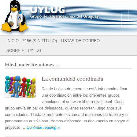
Grupo de Usuarios Linux del Uruguay
UYLUG
Main menu
SKIP
INICIO
#156 (SIN TÍTULO)
LISTAS DE CORREO
TO
SOBRE EL UYLUG
CONTENT
Filed under
Reuniones
…
La comunidad coordinada
Desde finales de enero se está intentando afinar
una coordinación entre los diferentes grupos
vinculados al software libre a nivel local. Cada
grupo envía un par de delegados, quienes reportan luego ante sus
comunidades. Hasta el momento llevamos 3 reuniones de trabajo y el
panorama es auspicioso. Hemos elaborado un documento en apoyo al
proyecto …
Continue reading »