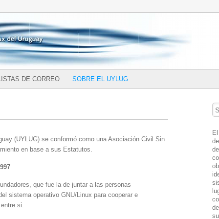
LISTAS DE CORREO
SOBRE EL UYLUG
Se
El
uguay (UYLUG) se conformó como una Asociación Civil Sin
de
de
amiento en base a sus Estatutos.
co
ob
1997
id
si
undadores, que fue la de juntar a las personas
lu
 del sistema operativo GNU/Linux para cooperar e
co
entre si.
de
su