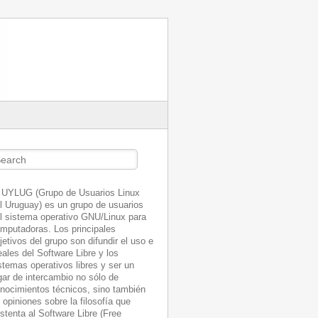
arch
 UYLUG (Grupo de Usuarios Linux
l Uruguay) es un grupo de usuarios
l sistema operativo GNU/Linux para
mputadoras. Los principales
jetivos del grupo son difundir el uso e
eales del Software Libre y los
stemas operativos libres y ser un
gar de intercambio no sólo de
nocimientos técnicos, sino también
 opiniones sobre la filosofía que
stenta al Software Libre (Free