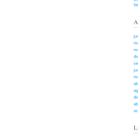
ti
A
ju
m
ma
di
se
ju
m
ab
ag
di
ab
oc
L