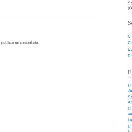
So
(O
S
Ch
C
 publicar un comentario.
Ev
Re
E
Ub
Ju
Sq
At
Co
co
La
El
Es