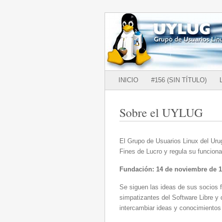
Grupo de Usuarios Linux del Uruguay
UYLUG
Main menu
SKIP
INICIO
#156 (SIN TÍTULO)
TO
CONTENT
Sobre el UYLUG
El Grupo de Usuarios Linux del Ur
Fines de Lucro y regula su funcion
Fundación: 14 de noviembre de 
Se siguen las ideas de sus socios f
simpatizantes del Software Libre y
intercambiar ideas y conocimientos 