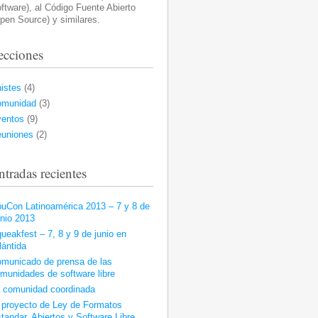
ftware), al Código Fuente Abierto
pen Source) y similares.
ecciones
istes
(4)
omunidad
(3)
entos
(9)
uniones
(2)
ntradas recientes
uCon Latinoamérica 2013 – 7 y 8 de
nio 2013
ueakfest – 7, 8 y 9 de junio en
lántida
municado de prensa de las
munidades de software libre
 comunidad coordinada
 proyecto de Ley de Formatos
tandar, Abiertos y Software Libre