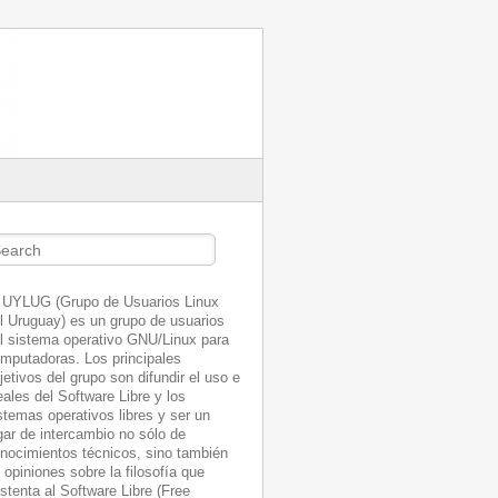
arch
 UYLUG (Grupo de Usuarios Linux
l Uruguay) es un grupo de usuarios
l sistema operativo GNU/Linux para
mputadoras. Los principales
jetivos del grupo son difundir el uso e
eales del Software Libre y los
stemas operativos libres y ser un
gar de intercambio no sólo de
nocimientos técnicos, sino también
 opiniones sobre la filosofía que
stenta al Software Libre (Free