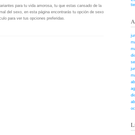
ti
riantes para tu vida amorosa, tu que estas cansado de la
imal del sexo, en esta página encontrarás tu opción de sexo
culo para ver tus opciones preferidas.
A
ju
m
ma
di
se
ju
m
ab
ag
di
ab
oc
L