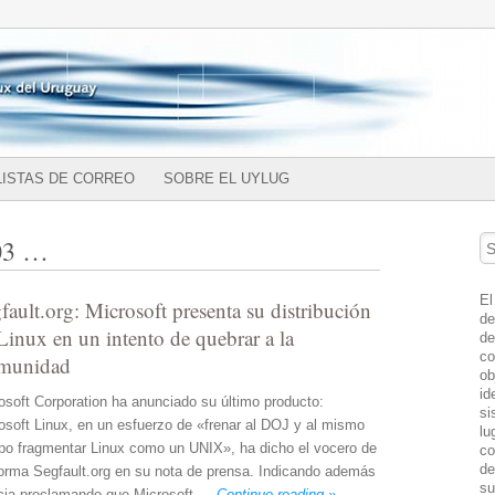
LISTAS DE CORREO
SOBRE EL UYLUG
03
…
Se
El
fault.org: Microsoft presenta su distribución
de
Linux en un intento de quebrar a la
de
co
munidad
ob
id
osoft Corporation ha anunciado su último producto:
si
osoft Linux, en un esfuerzo de «frenar al DOJ y al mismo
lu
po fragmentar Linux como un UNIX», ha dicho el vocero de
co
de
informa Segfault.org en su nota de prensa. Indicando además
su
ncia proclamando que Microsoft …
Continue reading »