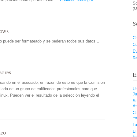
So
(O
S
dows
Ch
sco puede ser formateado y se pederan todos sus datos …
C
Ev
Re
sores
E
ndo en el asociado, en razón de esto es que la Comisión
allada de un grupo de calificados profesionales para que
Ub
Ju
nux. Pueden ver el resultado de la selección leyendo el
Sq
At
Co
co
La
ico
El
Es