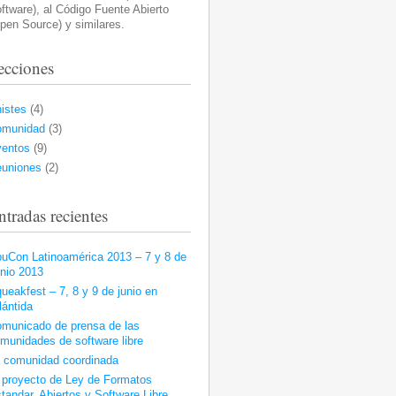
ftware), al Código Fuente Abierto
pen Source) y similares.
ecciones
istes
(4)
omunidad
(3)
entos
(9)
uniones
(2)
ntradas recientes
uCon Latinoamérica 2013 – 7 y 8 de
nio 2013
ueakfest – 7, 8 y 9 de junio en
lántida
municado de prensa de las
munidades de software libre
 comunidad coordinada
 proyecto de Ley de Formatos
tandar, Abiertos y Software Libre