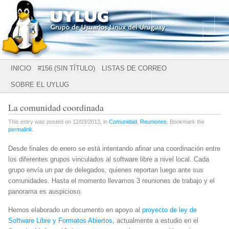
Grupo de Usuarios Linux del Uruguay
UYLUG
Main menu
SKIP
INICIO
#156 (SIN TÍTULO)
LISTAS DE CORREO
TO
SOBRE EL UYLUG
CONTENT
La comunidad coordinada
This entry was posted on 12/03/2013, in
Comunidad
,
Reuniones
. Bookmark the
permalink
.
Desde finales de enero se está intentando afinar una coordinación entre
los diferentes grupos vinculados al software libre a nivel local. Cada
grupo envía un par de delegados, quienes reportan luego ante sus
comunidades. Hasta el momento llevamos 3 reuniones de trabajo y el
panorama es auspicioso.
Hemos elaborado un documento en apoyo al
proyecto de ley de
Software Libre y Formatos Abiertos
, actualmente a estudio en el