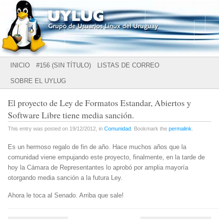
Grupo de Usuarios Linux del Uruguay
UYLUG
Main menu
SKIP
INICIO
#156 (SIN TÍTULO)
LISTAS DE CORREO
TO
SOBRE EL UYLUG
CONTENT
El proyecto de Ley de Formatos Estandar, Abiertos y
Software Libre tiene media sanción.
This entry was posted on 19/12/2012, in
Comunidad
. Bookmark the
permalink
.
Es un hermoso regalo de fin de año. Hace muchos años que la
comunidad viene empujando este proyecto, finalmente, en la tarde de
hoy la Cámara de Representantes lo aprobó por amplia mayoría
otorgando media sanción a la futura Ley.
Ahora le toca al Senado. Arriba que sale!